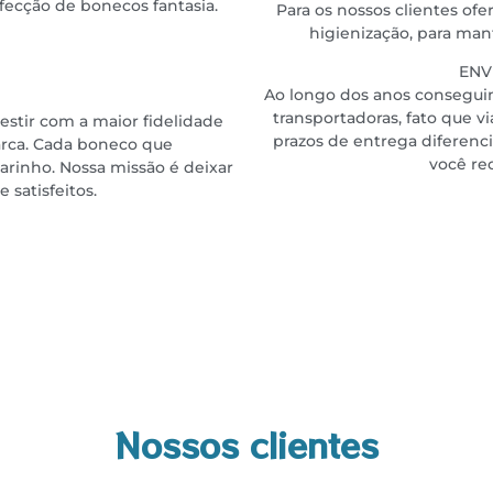
ecção de bonecos fantasia.
Para os nossos clientes of
higienização, para ma
ENV
Ao longo dos anos consegu
transportadoras, fato que 
stir com a maior fidelidade
prazos de entrega diferenc
rca.
Cada boneco que
você re
rinho. Nossa missão é deixar
 satisfeitos.
Nossos clientes