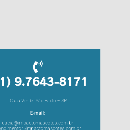
11) 9.7643-8171
Casa Verde. São Paulo – SP
E-mail:
dacia@impactomascotes.com.br
endimento@impactomascotes.com.br