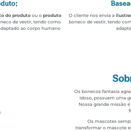
duto;
Basead
to do produto
ou o
produto
O cliente nos envia a
ilustr
neco de vestir, tendo como
boneco de vestir, tendo com
, adaptado ao corpo humano
adapt
Sob
Os bonecos fantasia agra
idoso, possuem uma gran
Nossa grande missão é 
f
Os mascotes sempr
transformar o mascote e