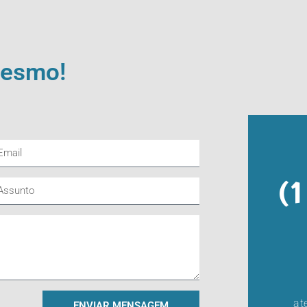
mesmo!
(
at
ENVIAR MENSAGEM