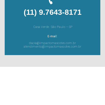
(11) 9.7643-8171
Casa Verde. São Paulo – SP
E-mail:
dacia@impactomascotes.com.br
atendimento@impactomascotes.com.br