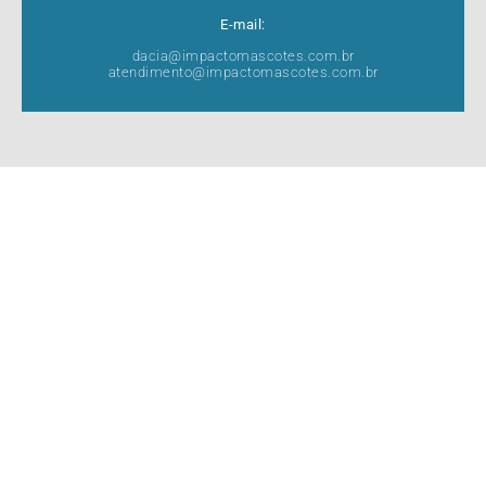
E-mail:
dacia@impactomascotes.com.br
atendimento@impactomascotes.com.br