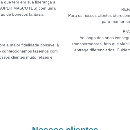
que tem em sua liderança a
 da SUPER MASCOTES) com uma
REP
ão de bonecos fantasia.
Para os nossos clientes oferecem
para manter se
EN
Ao longo dos anos conseg
transportadoras, fato que viab
om a maior fidelidade possível à
entrega diferenciados. Cuida
e confeccionamos fazemos com
ossos clientes muito felizes e
Nossos clientes