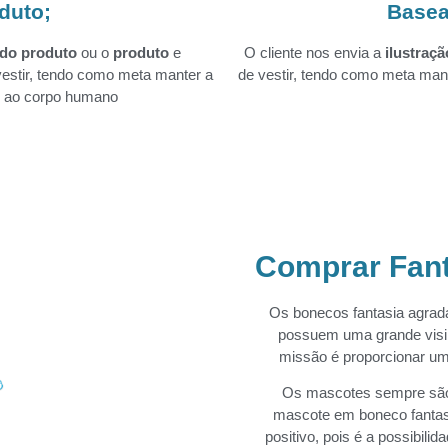
duto;
Basea
 do produto
ou o
produto
e
O cliente nos envia a
ilustraçã
estir, tendo como meta manter a
de vestir, tendo como meta mant
do ao corpo humano
Comprar Fant
Os bonecos fantasia agrada
possuem uma grande visib
missão é proporcionar um 
Os mascotes sempre são
mascote em boneco fantas
positivo, pois é a possibil