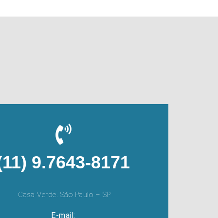
(11) 9.7643-8171
Casa Verde. São Paulo – SP
E-mail: