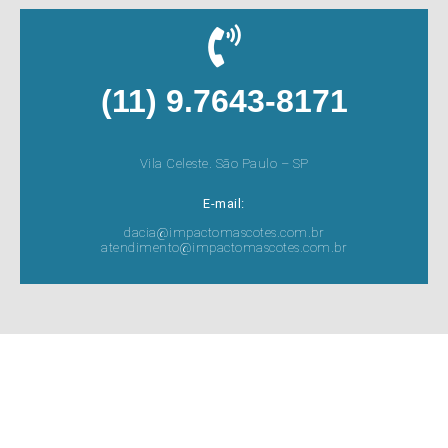
(11) 9.7643-8171
Vila Celeste. São Paulo – SP
E-mail:
dacia@impactomascotes.com.br
atendimento@impactomascotes.com.br