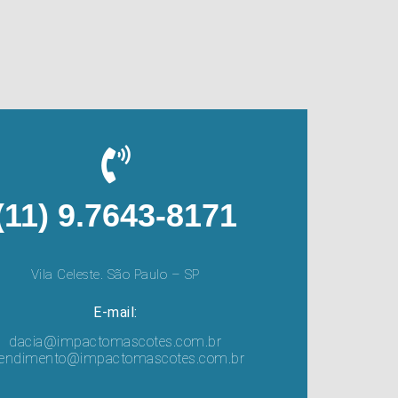
(11) 9.7643-8171
Vila Celeste. São Paulo – SP
E-mail:
dacia@impactomascotes.com.br
tendimento@impactomascotes.com.br