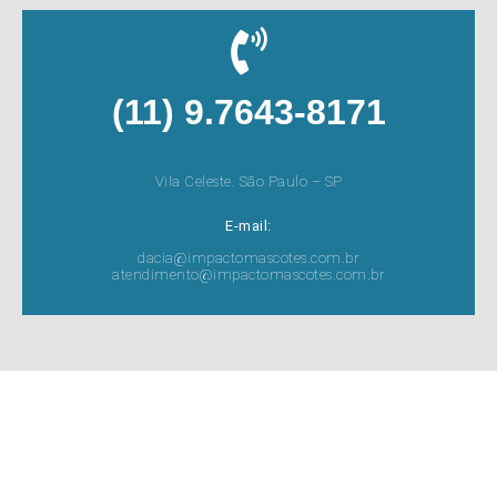
(11) 9.7643-8171
Vila Celeste. São Paulo – SP
E-mail:
dacia@impactomascotes.com.br
atendimento@impactomascotes.com.br