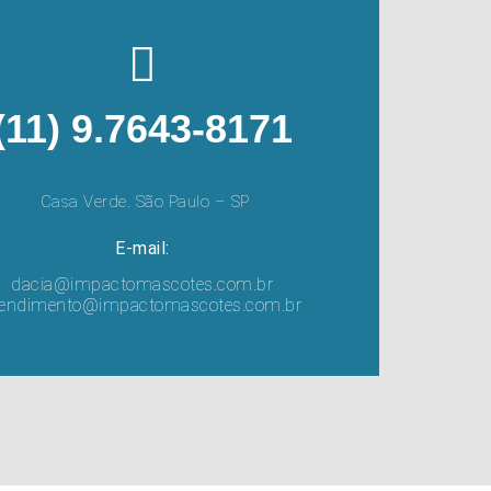
(11) 9.7643-8171
Casa Verde. São Paulo – SP
E-mail:
dacia@impactomascotes.com.br
tendimento@impactomascotes.com.br